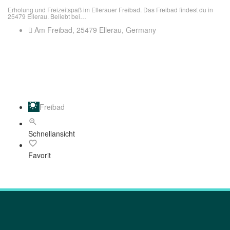
Erholung und Freizeitspaß im Ellerauer Freibad. Das Freibad findest du in
25479 Ellerau. Beliebt bei…
Am Freibad, 25479 Ellerau, Germany
Freibad
Schnellansicht
Favorit