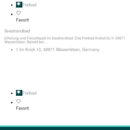
Freibad
Favorit
Ilsestrandbad
Erholung und Freizeitspaß im Ilsestrandbad. Das Freibad findest du in 38871
Wasserleben. Beliebt bei…
Im Knick 10, 38871 Wasserleben, Germany
Freibad
Favorit