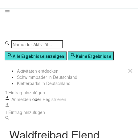
Alle Ergebnisse anzeigen
Keine Ergebnisse
Aktivitäten entdecken
Schwimmbäder in Deutschland
Kletterparks in Deutschland
Eintrag hinzufügen
Anmelden
oder
Registrieren
Eintrag hinzufügen
Waldfreibad Elend